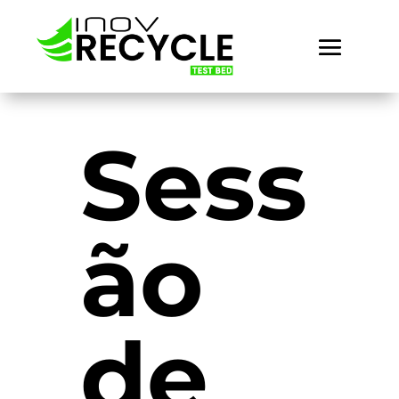
Sess
ão
de