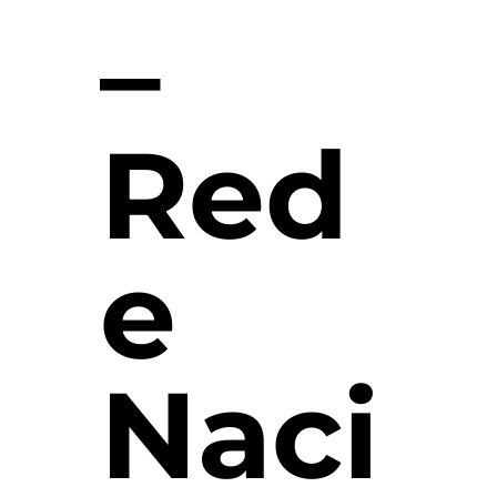
–
Red
e
Naci