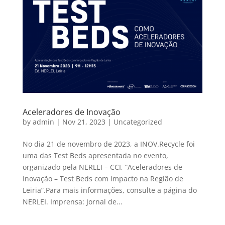
Aceleradores de Inovação
by
admin
|
Nov 21, 2023
|
Uncategorized
No dia 21 de novembro de 2023, a INOV.Recycle foi
uma das Test Beds apresentada no evento,
organizado pela NERLEI – CCI, “Aceleradores de
Inovação – Test Beds com Impacto na Região de
Leiria”.Para mais informações, consulte a página do
NERLEI. Imprensa: Jornal de...